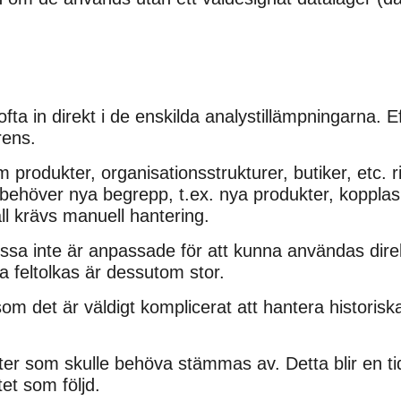
a in direkt i de enskilda analystillämpningarna. Eft
rens.
odukter, organisationsstrukturer, butiker, etc. ris
behöver nya begrepp, t.ex. nya produkter, kopplas 
ll krävs manuell hantering.
sa inte är anpassade för att kunna användas direk
a feltolkas är dessutom stor.
rsom det är väldigt komplicerat att hantera historiska
ter som skulle behöva stämmas av. Detta blir en tid
et som följd.