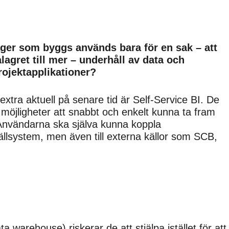
alager som byggs används bara för en sak – att
alagret till mer – underhåll av data och
rojektapplikationer?
xtra aktuell på senare tid är Self-Service BI. De
möjligheter att snabbt och enkelt kunna ta fram
. Användarna ska själva kunna koppla
källsystem, men även till externa källor som SCB,
warehouse) riskerar de att stjälpa istället för att