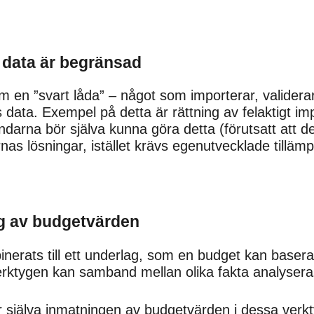
v data är begränsad
m en ”svart låda” – något som importerar, validerar
ss data. Exempel på detta är rättning av felaktigt 
ndarna bör själva kunna göra detta (förutsatt att d
ernas lösningar, istället krävs egenutvecklade tilläm
ng av budgetvärden
inerats till ett underlag, som en budget kan baseras 
erktygen kan samband mellan olika fakta analyseras
r själva inmatningen av budgetvärden i dessa verktyg