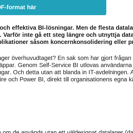
DF-format här
a och effektiva BI-lösningar. Men de flesta dat
. Varför inte gå ett steg längre och utnyttja dat
plikationer såsom koncernkonsolidering eller p
lager överhuvudtaget? En sak som har gjort frågan e
läppar. Genom Self-Service BI utlovas användarna 
ingar. Och detta utan att blanda in IT-avdelningen
ire och Power BI, direkt till organisationens egna 
om de används utan ett väldesignat datalager (data 