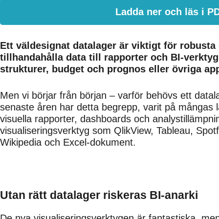
Ladda ner och läs i P
Ett väldesignat datalager är viktigt för robust
tillhandahålla data till rapporter och BI-verktyg
strukturer, budget och prognos eller övriga ap
Men vi börjar från början – varför behövs ett data
senaste åren har detta begrepp, varit på mångas 
visuella rapporter, dashboards och analystillämpn
visualiseringsverktyg som QlikView, Tableau, Spotf
Wikipedia och Excel-dokument.
Utan rätt datalager riskeras BI-anarki
De nya visualiseringsverktygen är fantastiska, men 