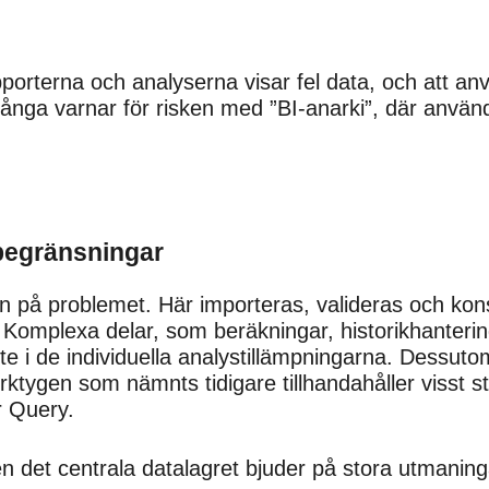
porterna och analyserna visar fel data, och att anv
nga varnar för risken med ”BI-anarki”, där använd
 begränsningar
n på problemet. Här importeras, valideras och kons
r. Komplexa delar, som beräkningar, historikhanterin
 ute i de individuella analystillämpningarna. Dessu
rktygen som nämnts tidigare tillhandahåller visst s
r Query.
en det centrala datalagret bjuder på stora utmaning