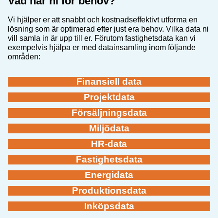
Vad har ni för behov?
Vi hjälper er att snabbt och kostnadseffektivt utforma en
lösning som är optimerad efter just era behov. Vilka data ni
vill samla in är upp till er. Förutom fastighetsdata kan vi
exempelvis hjälpa er med datainsamling inom följande
områden:
Finansiell data
Projektdata
Försäljningsdata
Miljödata
HR-data
Fastighetsdata
Energidata
Produktionsdata
Inköpsdata